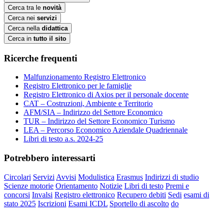
Cerca tra le
novità
Cerca nei
servizi
Cerca nella
didattica
Cerca in
tutto il sito
Ricerche frequenti
Malfunzionamento Registro Elettronico
Registro Elettronico per le famiglie
Registro Elettronico di Axios per il personale docente
CAT – Costruzioni, Ambiente e Territorio
AFM/SIA – Indirizzo del Settore Economico
TUR – Indirizzo del Settore Economico Turismo
LEA – Percorso Economico Aziendale Quadriennale
Libri di testo a.s. 2024-25
Potrebbero interessarti
Circolari
Servizi
Avvisi
Modulistica
Erasmus
Indirizzi di studio
Scienze motorie
Orientamento
Notizie
Libri di testo
Premi e
concorsi
Invalsi
Registro elettronico
Recupero debiti
Sedi
esami di
stato 2025
Iscrizioni
Esami ICDL
Sportello di ascolto
do