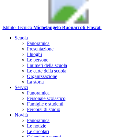
Istituto Tecnico
Michelangelo Buonarroti
Frascati
Scuola
Panoramica
Presentazione
I luoghi
Le persone
I numeri della scuola
Le carte della scuola
Organizzazione
La storia
Servizi
Panoramica
Personale scolastico
Famiglie e studenti
Percorsi di studio
Novità
Panoramica
Le notizie
Le circolari
Calendario eventi