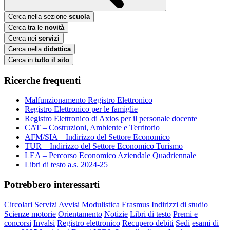
Cerca nella sezione
scuola
Cerca tra le
novità
Cerca nei
servizi
Cerca nella
didattica
Cerca in
tutto il sito
Ricerche frequenti
Malfunzionamento Registro Elettronico
Registro Elettronico per le famiglie
Registro Elettronico di Axios per il personale docente
CAT – Costruzioni, Ambiente e Territorio
AFM/SIA – Indirizzo del Settore Economico
TUR – Indirizzo del Settore Economico Turismo
LEA – Percorso Economico Aziendale Quadriennale
Libri di testo a.s. 2024-25
Potrebbero interessarti
Circolari
Servizi
Avvisi
Modulistica
Erasmus
Indirizzi di studio
Scienze motorie
Orientamento
Notizie
Libri di testo
Premi e
concorsi
Invalsi
Registro elettronico
Recupero debiti
Sedi
esami di