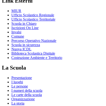
Link Esterni
MIUR
Ufficio Scolastico Regionale
Ufficio Scolastico Territoriale
Scuola in Chiaro
Iscrizioni On Line
Invalsi
Comune
Percorso Operativo Nazionale
Scuola in sicurezza
Nuova ICDL
Biblioteca Scolastica Digitale
Costruzione Ambiente e Territorio
La Scuola
Presentazione
I luoghi
Le persone
I numeri della scuola
Le carte della scuola
Organizzazione
La storia