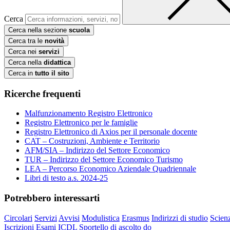
Cerca
Cerca nella sezione
scuola
Cerca tra le
novità
Cerca nei
servizi
Cerca nella
didattica
Cerca in
tutto il sito
Ricerche frequenti
Malfunzionamento Registro Elettronico
Registro Elettronico per le famiglie
Registro Elettronico di Axios per il personale docente
CAT – Costruzioni, Ambiente e Territorio
AFM/SIA – Indirizzo del Settore Economico
TUR – Indirizzo del Settore Economico Turismo
LEA – Percorso Economico Aziendale Quadriennale
Libri di testo a.s. 2024-25
Potrebbero interessarti
Circolari
Servizi
Avvisi
Modulistica
Erasmus
Indirizzi di studio
Scien
Iscrizioni
Esami ICDL
Sportello di ascolto
do