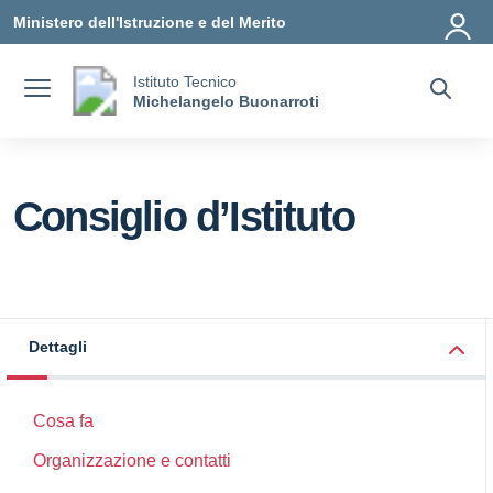
Vai ai contenuti
Vai al menu di navigazione
Vai al footer
Ministero dell'Istruzione e del Merito
Istituto Tecnico
Michelangelo Buonarroti
Consiglio d’Istituto
Dettagli
Cosa fa
Organizzazione e contatti