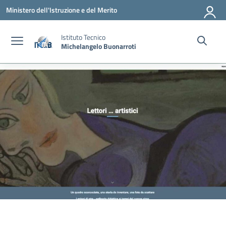
Vai ai contenuti
Vai al menu di navigazione
Vai al footer
Ministero dell'Istruzione e del Merito
Istituto Tecnico
Michelangelo Buonarroti