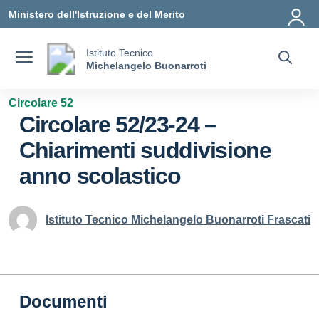
Vai ai contenuti
Vai al menu di navigazione
Vai al footer
Ministero dell'Istruzione e del Merito
Istituto Tecnico
Michelangelo Buonarroti
Circolare 52
Circolare 52/23-24 –
Chiarimenti suddivisione
anno scolastico
Istituto Tecnico Michelangelo Buonarroti Frascati
Documenti