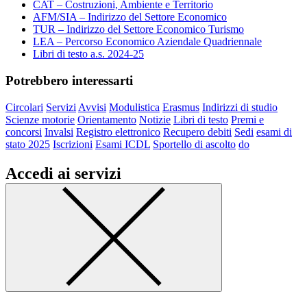
CAT – Costruzioni, Ambiente e Territorio
AFM/SIA – Indirizzo del Settore Economico
TUR – Indirizzo del Settore Economico Turismo
LEA – Percorso Economico Aziendale Quadriennale
Libri di testo a.s. 2024-25
Potrebbero interessarti
Circolari
Servizi
Avvisi
Modulistica
Erasmus
Indirizzi di studio
Scienze motorie
Orientamento
Notizie
Libri di testo
Premi e
concorsi
Invalsi
Registro elettronico
Recupero debiti
Sedi
esami di
stato 2025
Iscrizioni
Esami ICDL
Sportello di ascolto
do
Accedi ai servizi