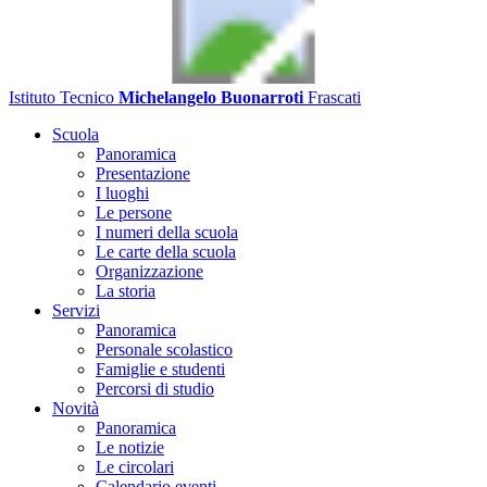
Istituto Tecnico
Michelangelo Buonarroti
Frascati
Scuola
Panoramica
Presentazione
I luoghi
Le persone
I numeri della scuola
Le carte della scuola
Organizzazione
La storia
Servizi
Panoramica
Personale scolastico
Famiglie e studenti
Percorsi di studio
Novità
Panoramica
Le notizie
Le circolari
Calendario eventi