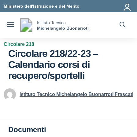
Vai ai contenuti
Vai al menu di navigazione
Vai al footer
Ministero dell'Istruzione e del Merito
Istituto Tecnico
Michelangelo Buonarroti
Circolare 218
Circolare 218/22-23 –
Calendario corsi di
recupero/sportelli
Istituto Tecnico Michelangelo Buonarroti Frascati
Documenti