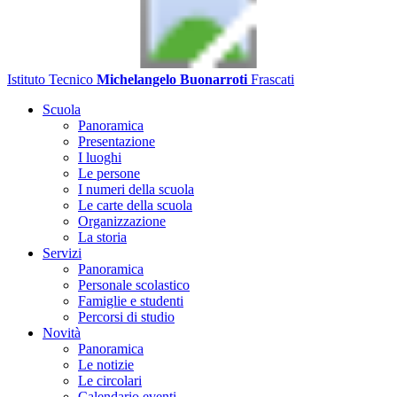
Istituto Tecnico
Michelangelo Buonarroti
Frascati
Scuola
Panoramica
Presentazione
I luoghi
Le persone
I numeri della scuola
Le carte della scuola
Organizzazione
La storia
Servizi
Panoramica
Personale scolastico
Famiglie e studenti
Percorsi di studio
Novità
Panoramica
Le notizie
Le circolari
Calendario eventi