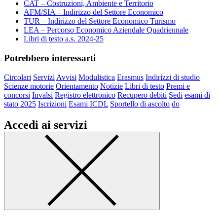
CAT – Costruzioni, Ambiente e Territorio
AFM/SIA – Indirizzo del Settore Economico
TUR – Indirizzo del Settore Economico Turismo
LEA – Percorso Economico Aziendale Quadriennale
Libri di testo a.s. 2024-25
Potrebbero interessarti
Circolari
Servizi
Avvisi
Modulistica
Erasmus
Indirizzi di studio
Scienze motorie
Orientamento
Notizie
Libri di testo
Premi e
concorsi
Invalsi
Registro elettronico
Recupero debiti
Sedi
esami di
stato 2025
Iscrizioni
Esami ICDL
Sportello di ascolto
do
Accedi ai servizi