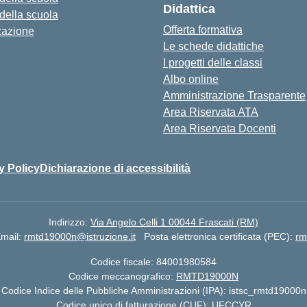
Didattica
 della scuola
Offerta formativa
zazione
Le schede didattiche
I progetti delle classi
Albo online
Amministrazione Trasparente
Area Riservata ATA
Area Riservata Docenti
y Policy
Dichiarazione di accessibilità
Indirizzo:
Via Angelo Celli 1 00044 Frascati (RM)
mail:
rmtd19000n@istruzione.it
Posta elettronica certificata (PEC):
rm
Codice fiscale: 84001980584
Codice meccanografico:
RMTD19000N
Codice Indice delle Pubbliche Amministrazioni (IPA): istsc_rmtd19000n
Codice unico di fatturazione (CUF): UFCCYR