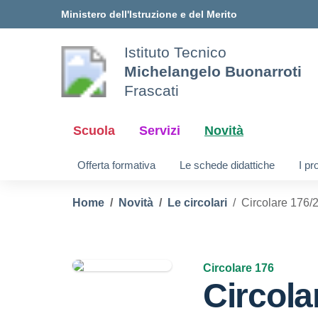
Vai ai contenuti
Vai al menu di navigazione
Vai al footer
Ministero dell'Istruzione e del Merito
Istituto Tecnico
Michelangelo Buonarroti
Frascati
Scuola
Servizi
Novità
Offerta formativa
Le schede didattiche
I pr
Home
Novità
Le circolari
Circolare 176/2
Circolare 176
Circola