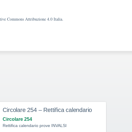
eative Commons Attribuzione 4.0 Italia.
Circolare 254 – Rettifica calendario
Curr
Circolare 254
Circo
Rettifica calendario prove INVALSI
Circol