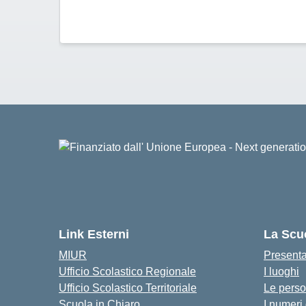
Link Esterni
La Scu
MIUR
Present
Ufficio Scolastico Regionale
I luoghi
Ufficio Scolastico Territoriale
Le pers
Scuola in Chiaro
I numeri