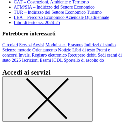
CAT – Costruzioni, Ambiente e Territorio
AFM/SIA – Indirizzo del Settore Economico
TUR – Indirizzo del Settore Economico Turismo
LEA – Percorso Economico Aziendale Quadriennale
Libri di testo a.s. 2024-25
Potrebbero interessarti
Circolari
Servizi
Avvisi
Modulistica
Erasmus
Indirizzi di studio
Scienze motorie
Orientamento
Notizie
Libri di testo
Premi e
concorsi
Invalsi
Registro elettronico
Recupero debiti
Sedi
esami di
stato 2025
Iscrizioni
Esami ICDL
Sportello di ascolto
do
Accedi ai servizi