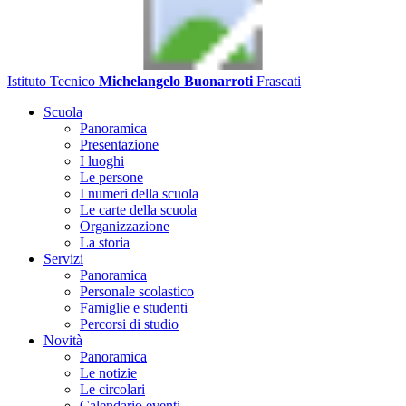
Istituto Tecnico
Michelangelo Buonarroti
Frascati
Scuola
Panoramica
Presentazione
I luoghi
Le persone
I numeri della scuola
Le carte della scuola
Organizzazione
La storia
Servizi
Panoramica
Personale scolastico
Famiglie e studenti
Percorsi di studio
Novità
Panoramica
Le notizie
Le circolari
Calendario eventi