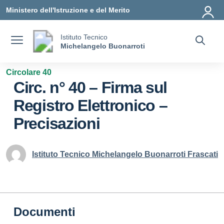
Vai ai contenuti
Vai al menu di navigazione
Vai al footer
Ministero dell'Istruzione e del Merito
Istituto Tecnico
Michelangelo Buonarroti
Circolare 40
Circ. n° 40 – Firma sul
Registro Elettronico –
Precisazioni
Istituto Tecnico Michelangelo Buonarroti Frascati
Documenti