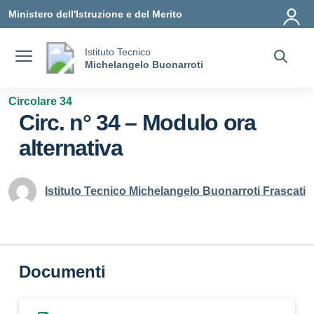
Vai ai contenuti
Vai al menu di navigazione
Vai al footer
Ministero dell'Istruzione e del Merito
Istituto Tecnico
Michelangelo Buonarroti
Circolare 34
Circ. n° 34 – Modulo ora
alternativa
Istituto Tecnico Michelangelo Buonarroti Frascati
Documenti