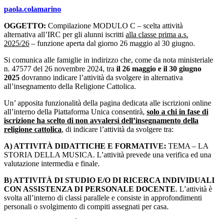
paola.colamarino
OGGETTO:
Compilazione MODULO C – scelta attività
alternativa all’IRC per gli alunni iscritti
alla classe prima a.s.
2025/26
– funzione aperta dal giorno 26 maggio al 30 giugno.
Si comunica alle famiglie in indirizzo che, come da nota ministeriale
n. 47577 del 26 novembre 2024, tra
il 26 maggio e il 30 giugno
2025
dovranno indicare l’attività da svolgere in alternativa
all’insegnamento della Religione Cattolica.
Un’ apposita funzionalità della pagina dedicata alle iscrizioni online
all’interno della Piattaforma Unica consentirà,
solo a chi in fase di
iscrizione ha scelto di non avvalersi dell’insegnamento della
religione cattolica
, di indicare l’attività da svolgere tra:
A) ATTIVITÀ DIDATTICHE E FORMATIVE:
TEMA – LA
STORIA DELLA MUSICA. L’attività prevede una verifica ed una
valutazione intermedia e finale.
B) ATTIVITÀ DI STUDIO E/O DI RICERCA INDIVIDUALI
CON ASSISTENZA DI PERSONALE DOCENTE
. L’attività è
svolta all’interno di classi parallele e consiste in approfondimenti
personali o svolgimento di compiti assegnati per casa.