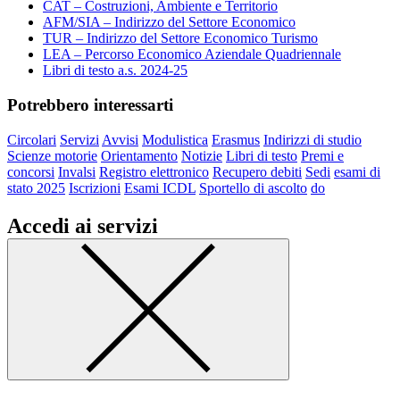
CAT – Costruzioni, Ambiente e Territorio
AFM/SIA – Indirizzo del Settore Economico
TUR – Indirizzo del Settore Economico Turismo
LEA – Percorso Economico Aziendale Quadriennale
Libri di testo a.s. 2024-25
Potrebbero interessarti
Circolari
Servizi
Avvisi
Modulistica
Erasmus
Indirizzi di studio
Scienze motorie
Orientamento
Notizie
Libri di testo
Premi e
concorsi
Invalsi
Registro elettronico
Recupero debiti
Sedi
esami di
stato 2025
Iscrizioni
Esami ICDL
Sportello di ascolto
do
Accedi ai servizi