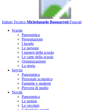
Istituto Tecnico
Michelangelo Buonarroti
Frascati
Scuola
Panoramica
Presentazione
I luoghi
Le persone
I numeri della scuola
Le carte della scuola
Organizzazione
La storia
Servizi
Panoramica
Personale scolastico
Famiglie e studenti
Percorsi di studio
Novità
Panoramica
Le notizie
Le circolari
Calendario eventi