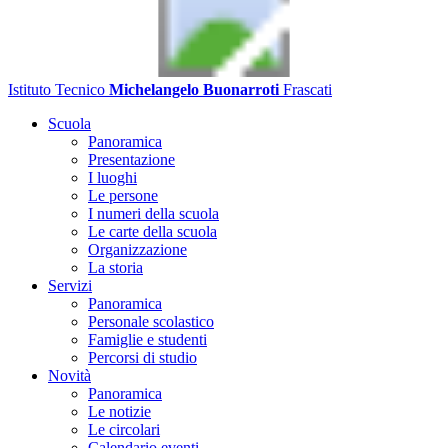
Istituto Tecnico
Michelangelo Buonarroti
Frascati
Scuola
Panoramica
Presentazione
I luoghi
Le persone
I numeri della scuola
Le carte della scuola
Organizzazione
La storia
Servizi
Panoramica
Personale scolastico
Famiglie e studenti
Percorsi di studio
Novità
Panoramica
Le notizie
Le circolari
Calendario eventi