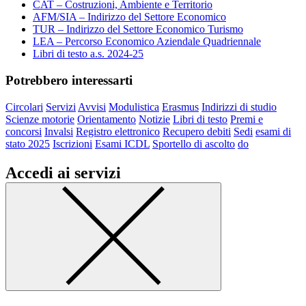
CAT – Costruzioni, Ambiente e Territorio
AFM/SIA – Indirizzo del Settore Economico
TUR – Indirizzo del Settore Economico Turismo
LEA – Percorso Economico Aziendale Quadriennale
Libri di testo a.s. 2024-25
Potrebbero interessarti
Circolari
Servizi
Avvisi
Modulistica
Erasmus
Indirizzi di studio
Scienze motorie
Orientamento
Notizie
Libri di testo
Premi e
concorsi
Invalsi
Registro elettronico
Recupero debiti
Sedi
esami di
stato 2025
Iscrizioni
Esami ICDL
Sportello di ascolto
do
Accedi ai servizi