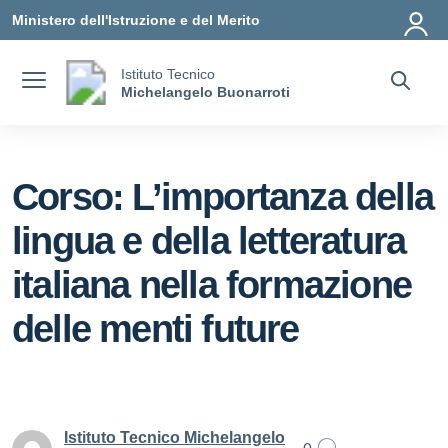
Vai ai contenuti
Vai al menu di navigazione
Vai al footer
Ministero dell'Istruzione e del Merito
Istituto Tecnico
Michelangelo Buonarroti
Corso: L’importanza della
lingua e della letteratura
italiana nella formazione
delle menti future
Istituto Tecnico Michelangelo