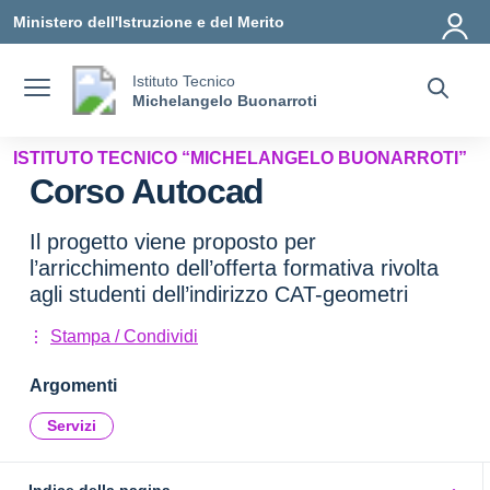
Vai ai contenuti
Vai al menu di navigazione
Vai al footer
Ministero dell'Istruzione e del Merito
Istituto Tecnico
Michelangelo Buonarroti
ISTITUTO TECNICO “MICHELANGELO BUONARROTI”
Corso Autocad
Il progetto viene proposto per
l’arricchimento dell’offerta formativa rivolta
agli studenti dell’indirizzo CAT-geometri
Stampa / Condividi
Argomenti
Servizi