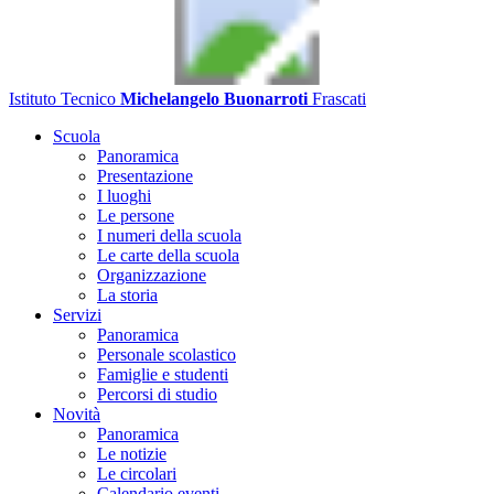
Istituto Tecnico
Michelangelo Buonarroti
Frascati
Scuola
Panoramica
Presentazione
I luoghi
Le persone
I numeri della scuola
Le carte della scuola
Organizzazione
La storia
Servizi
Panoramica
Personale scolastico
Famiglie e studenti
Percorsi di studio
Novità
Panoramica
Le notizie
Le circolari
Calendario eventi