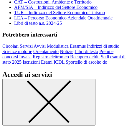
CAT – Costruzioni, Ambiente e Territorio
AFM/SIA – Indirizzo del Settore Economico
TUR – Indirizzo del Settore Economico Turismo
LEA – Percorso Economico Aziendale Quadriennale
Libri di testo a.s. 2024-25
Potrebbero interessarti
Circolari
Servizi
Avvisi
Modulistica
Erasmus
Indirizzi di studio
Scienze motorie
Orientamento
Notizie
Libri di testo
Premi e
concorsi
Invalsi
Registro elettronico
Recupero debiti
Sedi
esami di
stato 2025
Iscrizioni
Esami ICDL
Sportello di ascolto
do
Accedi ai servizi