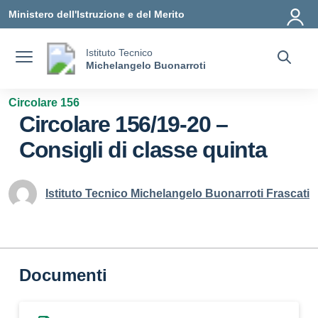
Vai ai contenuti
Vai al menu di navigazione
Vai al footer
Ministero dell'Istruzione e del Merito
Istituto Tecnico
Michelangelo Buonarroti
Circolare 156
Circolare 156/19-20 –
Consigli di classe quinta
Istituto Tecnico Michelangelo Buonarroti Frascati
Documenti