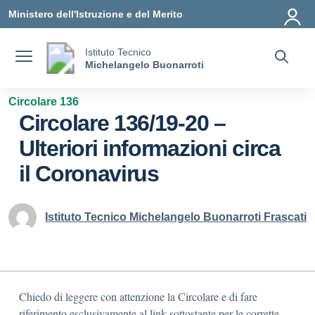
Vai ai contenuti
Vai al menu di navigazione
Vai al footer
Ministero dell'Istruzione e del Merito
Istituto Tecnico
Michelangelo Buonarroti
Circolare 136
Circolare 136/19-20 –
Ulteriori informazioni circa
il Coronavirus
Istituto Tecnico Michelangelo Buonarroti Frascati
Chiedo di leggere con attenzione la Circolare e di fare
riferimento esclusivamente al link sottostante per le corrette