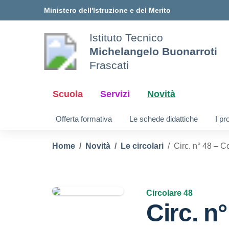
Vai ai contenuti
Vai al menu di navigazione
Vai al footer
Ministero dell'Istruzione e del Merito
Istituto Tecnico
Michelangelo Buonarroti
Frascati
Scuola
Servizi
Novità
Offerta formativa
Le schede didattiche
I pr
Home
Novità
Le circolari
Circ. n° 48 – C
Circolare 48
Circ. n°