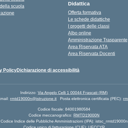
Didattica
 della scuola
Offerta formativa
zazione
Le schede didattiche
I progetti delle classi
Albo online
Amministrazione Trasparente
Area Riservata ATA
Area Riservata Docenti
y Policy
Dichiarazione di accessibilità
Indirizzo:
Via Angelo Celli 1 00044 Frascati (RM)
mail:
rmtd19000n@istruzione.it
Posta elettronica certificata (PEC):
rm
Codice fiscale: 84001980584
Codice meccanografico:
RMTD19000N
Codice Indice delle Pubbliche Amministrazioni (IPA): istsc_rmtd19000n
Codice unico di fatturazione (CUF): UFCCYR