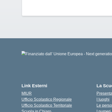
Link Esterni
La Scu
MIUR
Present
Ufficio Scolastico Regionale
I luoghi
Ufficio Scolastico Territoriale
Le pers
Scuola in Chiaro
I numeri