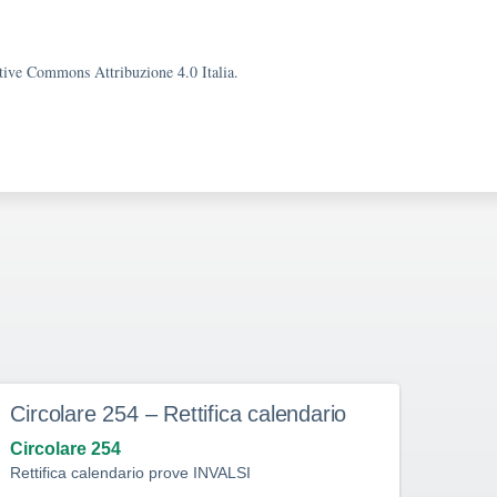
eative Commons Attribuzione 4.0 Italia.
Circolare 254 – Rettifica calendario
Curr
Circolare 254
Circo
Rettifica calendario prove INVALSI
Circol